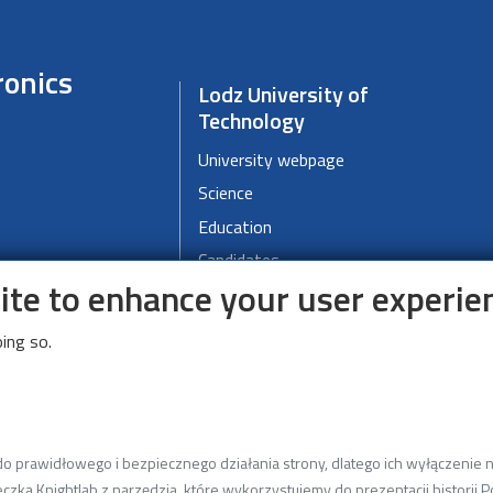
ronics
Lodz University of
Technology
University webpage
Science
Education
Candidates
site to enhance your user experie
Campus map
Deklaracja dostępności cyfrowej
ing so.
DMCS
About DMCS
 prawidłowego i bezpiecznego działania strony, dlatego ich wyłączenie ni
News
czka Knightlab z narzędzia, które wykorzystujemy do prezentacji historii Po