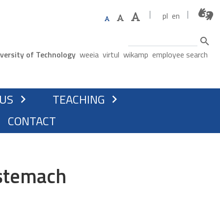
pl
en
Search
ne menu
versity of Technology
weeia
virtul
wikamp
employee search
TION
US
TEACHING
chevron_right
chevron_right
CONTACT
stemach