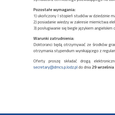
Pozostałe wymagania:
1) ukończony I stopień studiów w dziedzinie mat
2) posiadanie wiedzy w zakresie miernictwa e
3) posługiwanie się biegle językiem angielskim 
Warunki zatrudnienia:
Doktoranci będą otrzymywać ze środków gran
otrzymania stypendium wynikającego z regulami
Oferty proszę składać drogą elektroniczną
secretary@dmcs.p.lodz.pl
do dnia
29 września