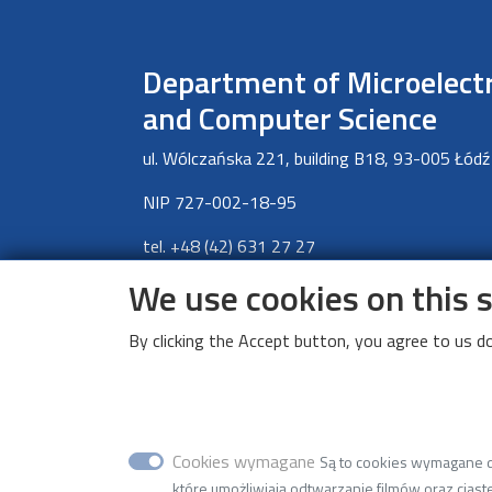
Department of Microelect
and Computer Science
ul. Wólczańska 221, building B18, 93-005 Łódź
NIP 727-002-18-95
tel. +48 (42) 631 27 27
faks +48 (42) 636 03 27
We use cookies on this 
e-mail w2k22(at)adm.p.lodz.pl
By clicking the Accept button, you agree to us do
Cookies wymagane
Są to cookies wymagane do
które umożliwiają odtwarzanie filmów oraz ciaste