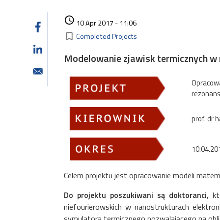
Authored on
access_time
10 Apr 2017 - 11:06
Kategorie
bookmark_border
Completed Projects
Modelowanie zjawisk termicznych w 
Opracowa
rezonans
prof. dr 
10.04.20
Celem projektu jest opracowanie modeli matem
Do projektu poszukiwani są doktoranci
, k
niefourierowskich w nanostrukturach elekt
symulatora termicznego pozwalającego na obl