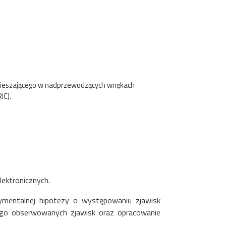
spieszającego w nadprzewodzących wnękach
IC).
ektronicznych.
rymentalnej hipotezy o występowaniu zjawisk
ego obserwowanych zjawisk oraz opracowanie