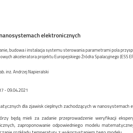
nanosystemach elektronicznych
nie, budowa i instalacja systemu sterowania parametrami pola przy
owych akceleratora projektu Europejskiego Źródła Spalacyjnego (ESS ER
hab. inż. Andrzej Napieralski
17 - 09.04.2021
atycznych dla zjawisk cieplnych zachodzących w nanosystemach el
tórzy będą mieli za zadanie przeprowadzenie weryfikacji ekspe
ronicznych, zaproponowanie odpowiedniego modelu matematyczn
iczanie rozkładu temperatury z wykorzystaniem tego modelu.