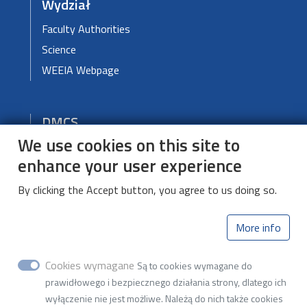
Wydział
Faculty Authorities
Science
WEEIA Webpage
DMCS
We use cookies on this site to
About DMCS
enhance your user experience
News
Education
By clicking the Accept button, you agree to us doing so.
Contact
More info
Department of Microelectronics and
Cookies wymagane
Są to cookies wymagane do
Computer Science
prawidłowego i bezpiecznego działania strony, dlatego ich
wyłączenie nie jest możliwe. Należą do nich także cookies
ul. Wólczańska 221, building B18, 93-005 Łódź