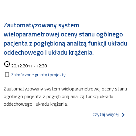
Zautomatyzowany system
wieloparametrowej oceny stanu ogólnego
pacjenta z pogłębioną analizą funkcji układu
oddechowego i układu krążenia.
Data dodania
access_time
20.12.2011 - 12:28
Kategorie
bookmark_border
Zakończone granty i projekty
Zautomatyzowany system wieloparametrowej oceny stanu
ogólnego pacjenta z pogłębioną analizą funkcji układu
oddechowego i układu krążenia.
o zauto
czytaj więcej