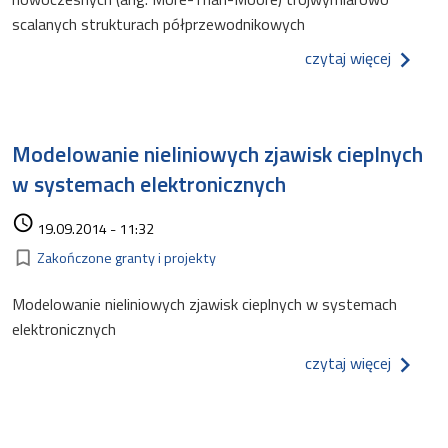
scalanych strukturach półprzewodnikowych
o model
czytaj więcej
Modelowanie nieliniowych zjawisk cieplnych
w systemach elektronicznych
Data dodania
access_time
19.09.2014 - 11:32
Kategorie
bookmark_border
Zakończone granty i projekty
Modelowanie nieliniowych zjawisk cieplnych w systemach
elektronicznych
o model
czytaj więcej