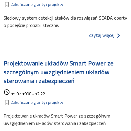
Kategorie
bookmark_border
Zakończone granty i projekty
Sieciowy system detekcji ataków dla rozwiązań SCADA oparty
o podejście probabilistyczne.
o sieci
czytaj więcej
Projektowanie układów Smart Power ze
szczególnym uwzględnieniem układów
sterowania i zabezpieczeń
Data dodania
access_time
15.07.1998 - 12:22
Kategorie
bookmark_border
Zakończone granty i projekty
Projektowanie układów Smart Power ze szczególnym
uwzględnieniem układów sterowania i zabezpieczeń