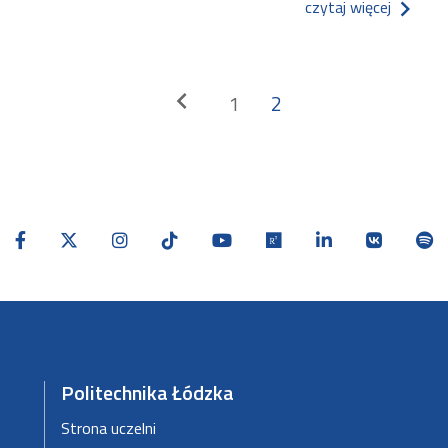
o proje
czytaj więcej
Stronicowanie
<
chevron_left
1
2
Politechnika Łódzka
Strona uczelni