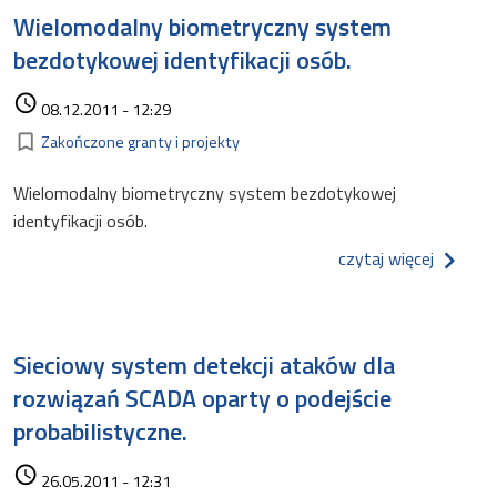
Wielomodalny biometryczny system
bezdotykowej identyfikacji osób.
Data dodania
access_time
08.12.2011 - 12:29
Kategorie
bookmark_border
Zakończone granty i projekty
Wielomodalny biometryczny system bezdotykowej
identyfikacji osób.
o wielo
czytaj więcej
Sieciowy system detekcji ataków dla
rozwiązań SCADA oparty o podejście
probabilistyczne.
Data dodania
access_time
26.05.2011 - 12:31