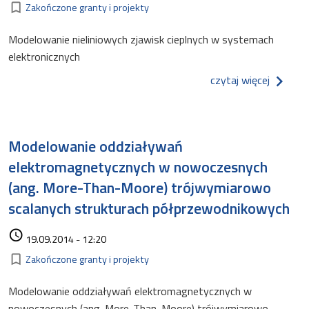
Kategorie
bookmark_border
Zakończone granty i projekty
Modelowanie nieliniowych zjawisk cieplnych w systemach
elektronicznych
o model
czytaj więcej
Modelowanie oddziaływań
elektromagnetycznych w nowoczesnych
(ang. More-Than-Moore) trójwymiarowo
scalanych strukturach półprzewodnikowych
Data dodania
access_time
19.09.2014 - 12:20
Kategorie
bookmark_border
Zakończone granty i projekty
Modelowanie oddziaływań elektromagnetycznych w
nowoczesnych (ang. More-Than-Moore) trójwymiarowo