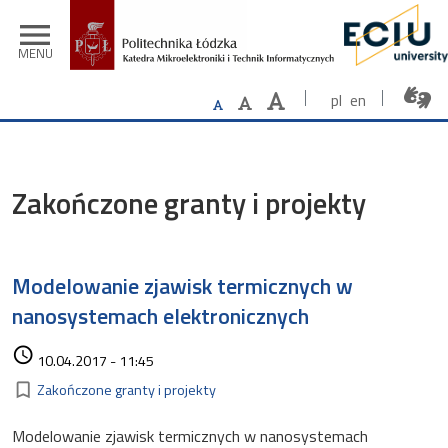
Przejdź do treści
menu
MENU
pl
en
Zakończone granty i projekty
Modelowanie zjawisk termicznych w
nanosystemach elektronicznych
Data dodania
access_time
10.04.2017 - 11:45
Kategorie
bookmark_border
Zakończone granty i projekty
Modelowanie zjawisk termicznych w nanosystemach