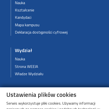
Nauka
Kształcenie
Kandydaci
Mapa kampusu
Deklaracja dostępności cyfrowej
Wydział
Nauka
Strona WEEIA
Władze Wydziału
DMCS
Ustawienia plików cookies
O DMCS
Serwis wykorzystuje pliki cookies. Używamy informacji
Aktualności