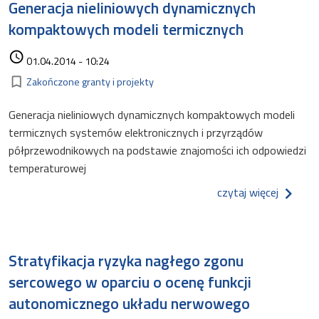
Generacja nieliniowych dynamicznych
kompaktowych modeli termicznych
Data dodania
access_time
01.04.2014 - 10:24
Kategorie
bookmark_border
Zakończone granty i projekty
Generacja nieliniowych dynamicznych kompaktowych modeli
termicznych systemów elektronicznych i przyrządów
półprzewodnikowych na podstawie znajomości ich odpowiedzi
temperaturowej
o gener
czytaj więcej
Stratyfikacja ryzyka nagłego zgonu
sercowego w oparciu o ocenę funkcji
autonomicznego układu nerwowego