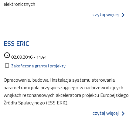
elektronicznych
o model
czytaj więcej
ESS ERIC
Data dodania
access_time
02.09.2016 - 11:44
Kategorie
bookmark_border
Zakończone granty i projekty
Opracowanie, budowa i instalacja systemu sterowania
parametrami pola przyspieszającego w nadprzewodzących
wnękach rezonansowych akceleratora projektu Europejskiego
Źródła Spalacyjnego (ESS ERIC).
o ess er
czytaj więcej