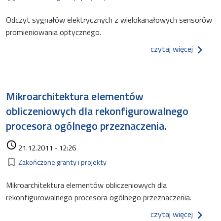
Odczyt sygnałów elektrycznych z wielokanałowych sensorów
promieniowania optycznego.
o odczy
czytaj więcej
Mikroarchitektura elementów
obliczeniowych dla rekonfigurowalnego
procesora ogólnego przeznaczenia.
Data dodania
access_time
21.12.2011 - 12:26
Kategorie
bookmark_border
Zakończone granty i projekty
Mikroarchitektura elementów obliczeniowych dla
rekonfigurowalnego procesora ogólnego przeznaczenia.
o mikro
czytaj więcej