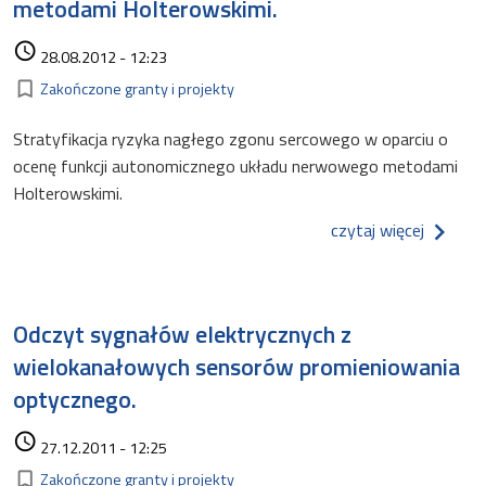
metodami Holterowskimi.
Data dodania
access_time
28.08.2012 - 12:23
Kategorie
bookmark_border
Zakończone granty i projekty
Stratyfikacja ryzyka nagłego zgonu sercowego w oparciu o
ocenę funkcji autonomicznego układu nerwowego metodami
Holterowskimi.
o strat
czytaj więcej
Odczyt sygnałów elektrycznych z
wielokanałowych sensorów promieniowania
optycznego.
Data dodania
access_time
27.12.2011 - 12:25
Kategorie
bookmark_border
Zakończone granty i projekty