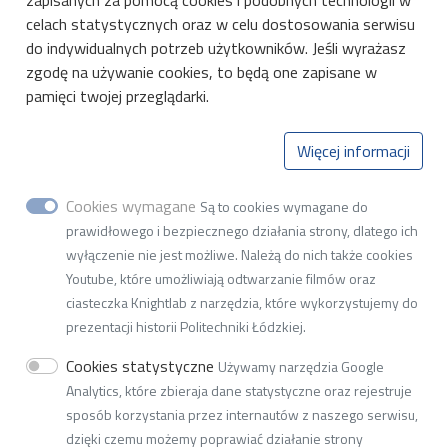
zapisanych za pomocą cookies i podobnych technologii w
celach statystycznych oraz w celu dostosowania serwisu
Kształcenie
do indywidualnych potrzeb użytkowników. Jeśli wyrażasz
Kontakt
zgodę na używanie cookies, to będą one zapisane w
pamięci twojej przeglądarki.
Katedra Mikroelektroniki i Technik
Więcej informacji
Informatycznych
ul. Wólczańska 221, budynek B18, 93-005 Łódź
Cookies wymagane
Są to cookies wymagane do
prawidłowego i bezpiecznego działania strony, dlatego ich
NIP 727-002-18-95
wyłączenie nie jest możliwe. Należą do nich także cookies
tel. +48 (42) 631 27 27
Youtube, które umożliwiają odtwarzanie filmów oraz
faks +48 (42) 636 03 27
ciasteczka Knightlab z narzędzia, które wykorzystujemy do
e-mail w2k22(at)adm.p.lodz.pl
prezentacji historii Politechniki Łódzkiej.
Cookies statystyczne
Używamy narzędzia Google
Analytics, które zbieraja dane statystyczne oraz rejestruje
© 2026
Politechnika Łódzka
sposób korzystania przez internautów z naszego serwisu,
dzięki czemu możemy poprawiać działanie strony