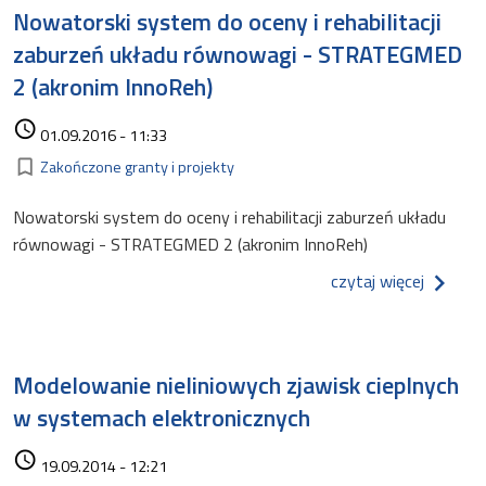
Nowatorski system do oceny i rehabilitacji
zaburzeń układu równowagi - STRATEGMED
2 (akronim InnoReh)
Data dodania
access_time
01.09.2016 - 11:33
Kategorie
bookmark_border
Zakończone granty i projekty
Nowatorski system do oceny i rehabilitacji zaburzeń układu
równowagi - STRATEGMED 2 (akronim InnoReh)
o nowat
czytaj więcej
Modelowanie nieliniowych zjawisk cieplnych
w systemach elektronicznych
Data dodania
access_time
19.09.2014 - 12:21