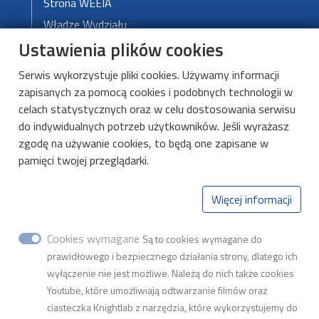
Strona WEEIA
Władze Wydziału
Ustawienia plików cookies
Serwis wykorzystuje pliki cookies. Używamy informacji
DMCS
zapisanych za pomocą cookies i podobnych technologii w
O DMCS
celach statystycznych oraz w celu dostosowania serwisu
Aktualności
do indywidualnych potrzeb użytkowników. Jeśli wyrażasz
zgodę na używanie cookies, to będą one zapisane w
Kształcenie
pamięci twojej przeglądarki.
Kontakt
Więcej informacji
Katedra Mikroelektroniki i Technik
Informatycznych
Cookies wymagane
Są to cookies wymagane do
prawidłowego i bezpiecznego działania strony, dlatego ich
ul. Wólczańska 221, budynek B18, 93-005 Łódź
wyłączenie nie jest możliwe. Należą do nich także cookies
Youtube, które umożliwiają odtwarzanie filmów oraz
NIP 727-002-18-95
ciasteczka Knightlab z narzędzia, które wykorzystujemy do