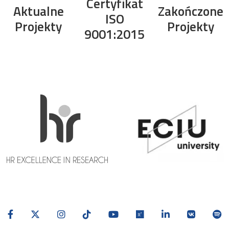
Certyfikat
Aktualne
Zakończone
ISO
Projekty
Projekty
9001:2015
Previous
navigate_before