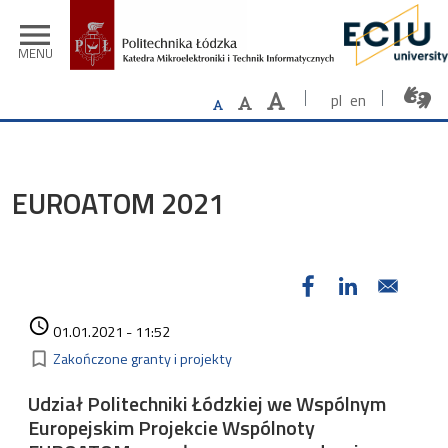
Przejdź do treści
menu
MENU
pl
en
EUROATOM 2021
Data dodania
access_time
01.01.2021 - 11:52
Kategorie
bookmark_border
Zakończone granty i projekty
Udział Politechniki Łódzkiej we Wspólnym
Europejskim Projekcie Wspólnoty