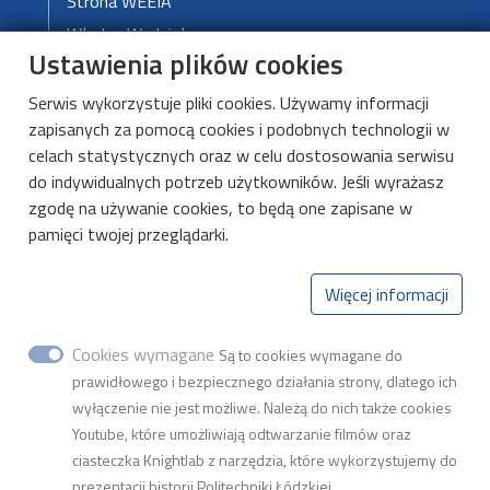
Strona WEEIA
Władze Wydziału
Ustawienia plików cookies
Serwis wykorzystuje pliki cookies. Używamy informacji
DMCS
zapisanych za pomocą cookies i podobnych technologii w
O DMCS
celach statystycznych oraz w celu dostosowania serwisu
do indywidualnych potrzeb użytkowników. Jeśli wyrażasz
Aktualności
zgodę na używanie cookies, to będą one zapisane w
Kształcenie
pamięci twojej przeglądarki.
Kontakt
Więcej informacji
Katedra Mikroelektroniki i Technik
Cookies wymagane
Są to cookies wymagane do
Informatycznych
prawidłowego i bezpiecznego działania strony, dlatego ich
ul. Wólczańska 221, budynek B18, 93-005 Łódź
wyłączenie nie jest możliwe. Należą do nich także cookies
Youtube, które umożliwiają odtwarzanie filmów oraz
NIP 727-002-18-95
ciasteczka Knightlab z narzędzia, które wykorzystujemy do
prezentacji historii Politechniki Łódzkiej.