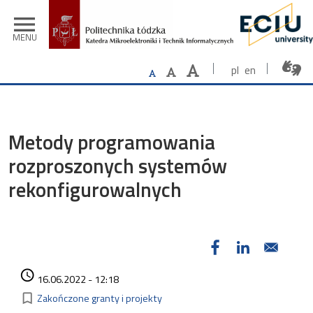
Przejdź do treści
menu
MENU
pl
en
Metody programowania
rozproszonych systemów
rekonfigurowalnych
Data dodania
access_time
16.06.2022 - 12:18
Kategorie
bookmark_border
Zakończone granty i projekty