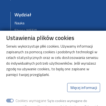
Wydział
Nauka
Strona WEEIA
Ustawienia plików cookies
Władze Wydziału
Serwis wykorzystuje pliki cookies. Używamy informacji
zapisanych za pomocą cookies i podobnych technologii w
DMCS
celach statystycznych oraz w celu dostosowania serwisu
do indywidualnych potrzeb użytkowników. Jeśli wyrażasz
O DMCS
zgodę na używanie cookies, to będą one zapisane w
Aktualności
pamięci twojej przeglądarki.
Kształcenie
Kontakt
Więcej informacji
Cookies wymagane
Są to cookies wymagane do
Katedra Mikroelektroniki i Technik