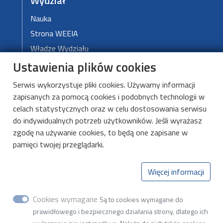
Wydział
Nauka
Strona WEEIA
Władze Wydziału
Ustawienia plików cookies
DMCS
Serwis wykorzystuje pliki cookies. Używamy informacji
zapisanych za pomocą cookies i podobnych technologii w
O DMCS
celach statystycznych oraz w celu dostosowania serwisu
Aktualności
do indywidualnych potrzeb użytkowników. Jeśli wyrażasz
zgodę na używanie cookies, to będą one zapisane w
Kształcenie
pamięci twojej przeglądarki.
Kontakt
Więcej informacji
Katedra Mikroelektroniki i Technik
Informatycznych
Cookies wymagane
Są to cookies wymagane do
prawidłowego i bezpiecznego działania strony, dlatego ich
ul. Wólczańska 221, budynek B18, 93-005 Łódź