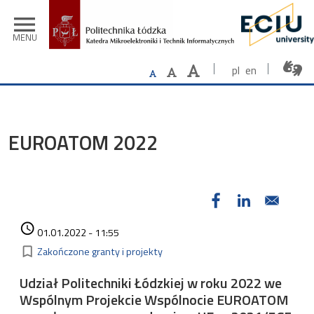
Przejdź do treści
menu
MENU
pl
en
EUROATOM 2022
Data dodania
access_time
01.01.2022 - 11:55
Kategorie
bookmark_border
Zakończone granty i projekty
Udział Politechniki Łódzkiej w roku 2022 we
Wspólnym Projekcie Wspólnocie EUROATOM