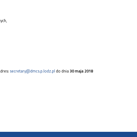
ych,
adres:
secretary@dmcs.p.lodz.pl
do dnia
30 maja 2018