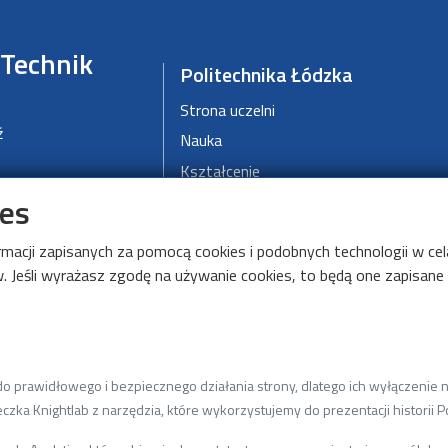
 Technik
Politechnika Łódzka
Strona uczelni
ź
Nauka
Kształcenie
ies
Kandydaci
Mapa kampusu
ormacji zapisanych za pomocą cookies i podobnych technologii w c
Deklaracja dostępności cyfrowej
 Jeśli wyrażasz zgodę na używanie cookies, to będą one zapisane w
DMCS
O DMCS
 prawidłowego i bezpiecznego działania strony, dlatego ich wyłączenie ni
Aktualności
czka Knightlab z narzędzia, które wykorzystujemy do prezentacji historii Po
Kształcenie