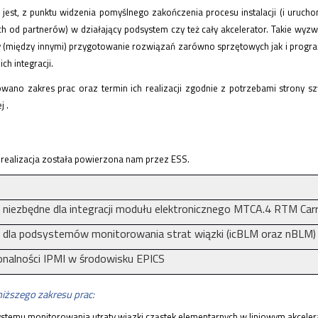
jest, z punktu widzenia pomyślnego zakończenia procesu instalacji (i uruch
 od partnerów) w działający podsystem czy też cały akcelerator. Takie wyz
 (między innymi) przygotowanie rozwiązań zarówno sprzętowych jak i program
h integracji.
wano zakres prac oraz termin ich realizacji zgodnie z potrzebami strony 
 .
 realizacja została powierzona nam przez ESS.
iezbędne dla integracji modułu elektronicznego MTCA.4 RTM Carr
dla podsystemów monitorowania strat wiązki (icBLM oraz nBLM)
jonalności IPMI w środowisku EPICS
niższego zakresu prac:
temu monitorowania utraty wiązki cząstek elementarnych w liniowym akcele