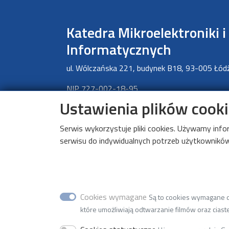
Katedra Mikroelektroniki i
Informatycznych
ul. Wólczańska 221, budynek B18, 93-005 Łód
NIP 727-002-18-95
Ustawienia plików cook
tel. +48 (42) 631 27 27
faks +48 (42) 636 03 27
Serwis wykorzystuje pliki cookies. Używamy inf
e-mail w2k22(at)adm.p.lodz.pl
serwisu do indywidualnych potrzeb użytkowników.
Cookies wymagane
Są to cookies wymagane do
które umożliwiają odtwarzanie filmów oraz ciaste