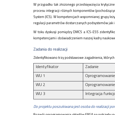
W przypadku tak złożonego przedsięwzięcia krytyczne 
procesu integracji różnych komponentów (pochodzących
System (ICS). W kompetencjach wspomnianej grupy leży
regulacji parametrów dostarczanych podsystemów jak i ic
W toku dyskusji pomiędzy DMCS a ICS-ESS zidentyfiko
kompetencjami i doświadczeniem naszej kadry naukowej
Zadania do realizacji
Zidentyfikowano trzy podstawowe zagadnienia, których
Identyfikator
Zadanie
WU 1
Oprogramowanie n
WU 2
Oprogramowanie 
WU 3
Integracja funkc
Do projektu poszukiwana jest osoba do realizacji po
Rozwój oprogramowania układów FPGA na potrzeby sys