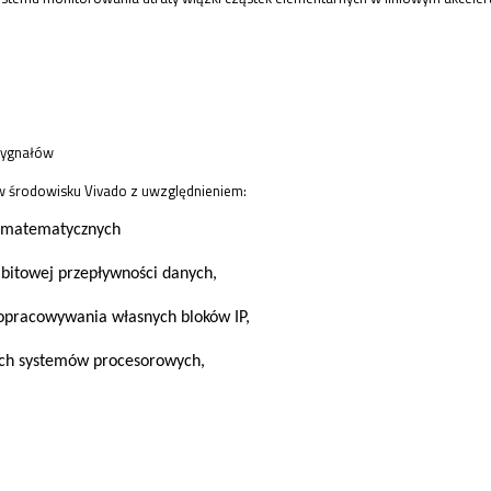
sygnałów
 środowisku Vivado z uwzględnieniem:
w matematycznych
abitowej przepływności danych,
 opracowywania własnych bloków IP,
ch systemów procesorowych,