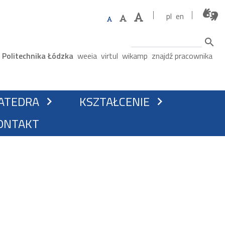
pl
en
Szukaj
Górne menu
Politechnika Łódzka
weeia
virtul
wikamp
znajdź pracownika
GACJA
ATEDRA
KSZTAŁCENIE
chevron_right
chevron_right
ONTAKT