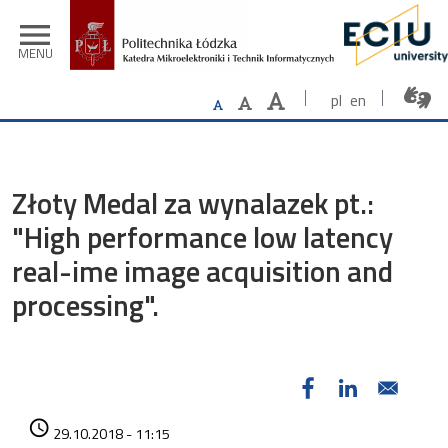
Przejdź do treści
menu
MENU
pl
en
Złoty Medal za wynalazek pt.:
"High performance low latency
real-ime image acquisition and
processing".
Data dodania
access_time
29.10.2018 - 11:15