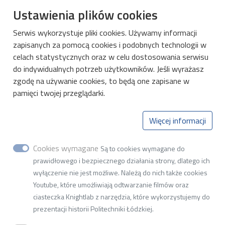
Władze Wydziału
Ustawienia plików cookies
Serwis wykorzystuje pliki cookies. Używamy informacji
zapisanych za pomocą cookies i podobnych technologii w
DMCS
celach statystycznych oraz w celu dostosowania serwisu
O DMCS
do indywidualnych potrzeb użytkowników. Jeśli wyrażasz
zgodę na używanie cookies, to będą one zapisane w
Aktualności
pamięci twojej przeglądarki.
Kształcenie
Kontakt
Więcej informacji
Katedra Mikroelektroniki i Technik
Cookies wymagane
Są to cookies wymagane do
prawidłowego i bezpiecznego działania strony, dlatego ich
Informatycznych
wyłączenie nie jest możliwe. Należą do nich także cookies
ul. Wólczańska 221, budynek B18, 93-005 Łódź
Youtube, które umożliwiają odtwarzanie filmów oraz
ciasteczka Knightlab z narzędzia, które wykorzystujemy do
NIP 727-002-18-95
prezentacji historii Politechniki Łódzkiej.
tel. +48 (42) 631 27 27