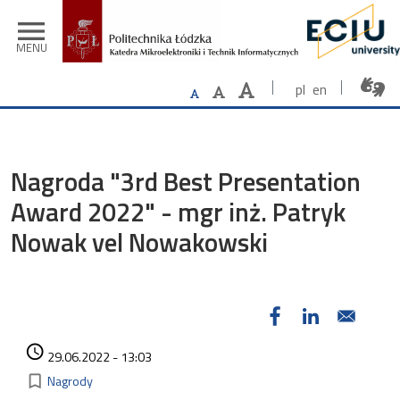
Przejdź do treści
menu
MENU
pl
en
Nagroda "3rd Best Presentation
Award 2022" - mgr inż. Patryk
Nowak vel Nowakowski
Data dodania
access_time
29.06.2022 - 13:03
Kategorie
bookmark_border
Nagrody