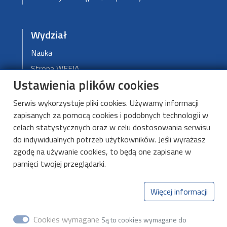
Wydział
Nauka
Strona WEEIA
Ustawienia plików cookies
Władze Wydziału
Serwis wykorzystuje pliki cookies. Używamy informacji
zapisanych za pomocą cookies i podobnych technologii w
DMCS
celach statystycznych oraz w celu dostosowania serwisu
do indywidualnych potrzeb użytkowników. Jeśli wyrażasz
O DMCS
zgodę na używanie cookies, to będą one zapisane w
Aktualności
pamięci twojej przeglądarki.
Kształcenie
Kontakt
Więcej informacji
Cookies wymagane
Są to cookies wymagane do
Katedra Mikroelektroniki i Technik