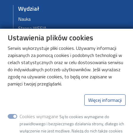
Wydział
Nauka
Strona WEEIA
Ustawienia plików cookies
Władze Wydziału
Serwis wykorzystuje pliki cookies. Używamy informacji
zapisanych za pomocą cookies i podobnych technologii w
DMCS
celach statystycznych oraz w celu dostosowania serwisu
do indywidualnych potrzeb użytkowników. Jeśli wyrażasz
O DMCS
zgodę na używanie cookies, to będą one zapisane w
Aktualności
pamięci twojej przeglądarki.
Kształcenie
Kontakt
Więcej informacji
Cookies wymagane
Są to cookies wymagane do
Katedra Mikroelektroniki i Technik
prawidłowego i bezpiecznego działania strony, dlatego ich
Informatycznych
wyłączenie nie jest możliwe. Należą do nich także cookies