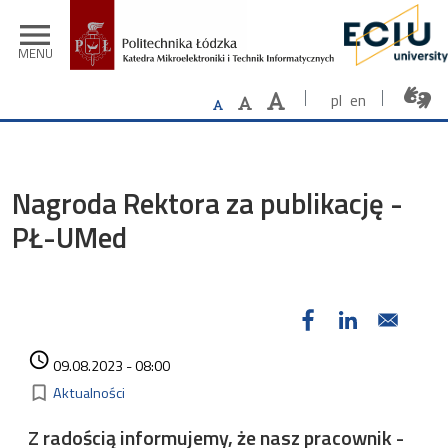
Przejdź do treści
menu
MENU
pl
en
Nagroda Rektora za publikację -
PŁ-UMed
Data dodania
access_time
09.08.2023 - 08:00
Kategorie
bookmark_border
Aktualności
Z radością informujemy, że nasz pracownik -